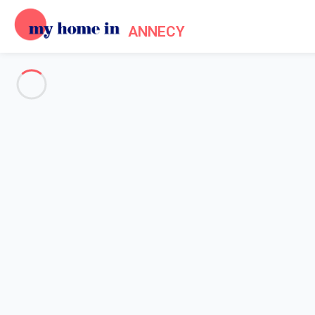
ANNECY
Annecy & Surroundings
-
Votre recherche
SEARCH
Vos filtres
Appliquer
Arriving