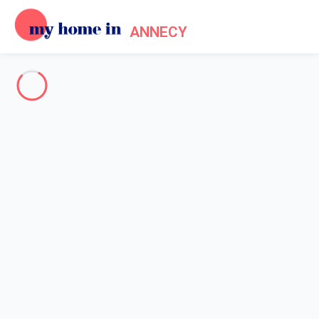
ANNECY
Annecy & Surroundings
-
Votre recherche
SEARCH
Vos filtres
Appliquer
Arriving